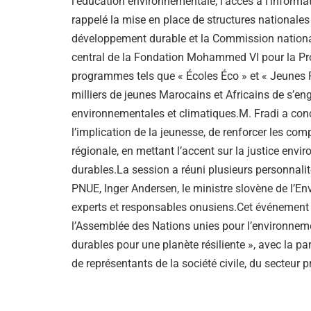
l’éducation environnementale, l’accès à l’informati
rappelé la mise en place de structures nationale
développement durable et la Commission nationale 
central de la Fondation Mohammed VI pour la Pro
programmes tels que « Écoles Éco » et « Jeunes 
milliers de jeunes Marocains et Africains de s’en
environnementales et climatiques.M. Fradi a conc
l’implication de la jeunesse, de renforcer les com
régionale, en mettant l’accent sur la justice env
durables.La session a réuni plusieurs personnalité
PNUE, Inger Andersen, le ministre slovène de l’En
experts et responsables onusiens.Cet événement s
l’Assemblée des Nations unies pour l’environneme
durables pour une planète résiliente », avec la p
de représentants de la société civile, du secteur pr