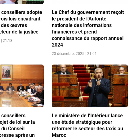
 conseillers adopte
Le Chef du gouvernement reçoit
rois lois encadrant
le président de l’Autorité
ns des œuvres
nationale des informations
teur de la justice
financières et prend
connaissance du rapport annuel
| 21:18
2024
23 décembre، 2025 | 21:01
 conseillers
Le ministère de l’Intérieur lance
jet de loi sur la
une étude stratégique pour
 du Conseil
réformer le secteur des taxis au
 presse après un
Maroc