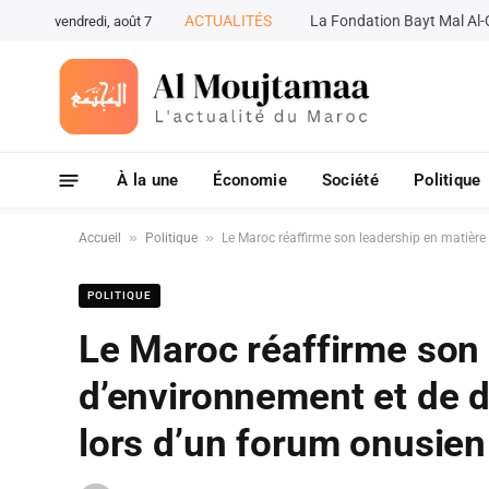
ACTUALITÉS
vendredi, août 7
À la une
Économie
Société
Politique
»
»
Accueil
Politique
Le Maroc réaffirme son leadership en matière
POLITIQUE
Le Maroc réaffirme son 
d’environnement et de 
lors d’un forum onusien