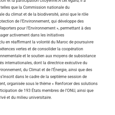
on et la participation citoyenne.À cet égard, il a
s telles que la Commission nationale du
du climat et de la biodiversité, ainsi que le rôle
tection de l’Environnement, qui développe des
Reporters pour l’Environnement », permettant à des
gager activement dans les initiatives
lu en réaffirmant la volonté du Maroc de poursuivre
pétences vertes et de consolider la coopération
ironnementale et le soutien aux moyens de subsistance
s internationales, dont la directrice exécutive du
vironnement, du Climat et de l’Énergie, ainsi que des
’inscrit dans le cadre de la septième session de
nt, organisée sous le thème « Renforcer des solutions
articipation de 193 États membres de l’ONU, ainsi que
ivé et du milieu universitaire.