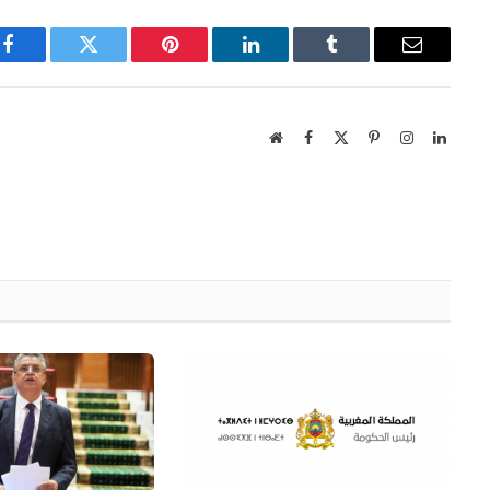
Facebook
Twitter
Pinterest
LinkedIn
Tumblr
Email
Website
Facebook
X
Pinterest
Instagram
Linked
(Twitter)