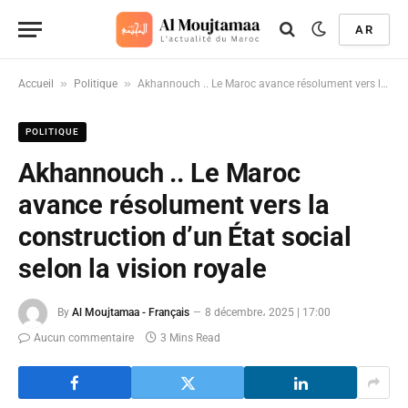
AR
»
»
Accueil
Politique
Akhannouch .. Le Maroc avance résolument vers la construction d’un État social selon la vision royale
POLITIQUE
Akhannouch .. Le Maroc
avance résolument vers la
construction d’un État social
selon la vision royale
By
Al Moujtamaa - Français
8 décembre، 2025 | 17:00
Aucun commentaire
3 Mins Read