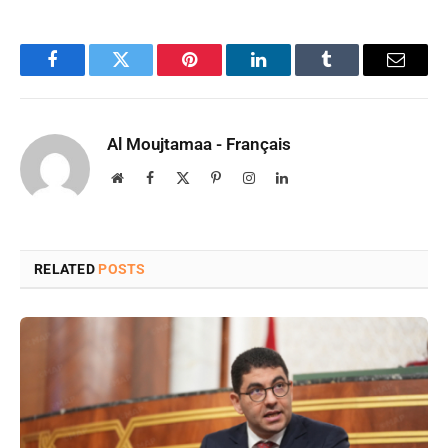
Facebook
Twitter
Pinterest
LinkedIn
Tumblr
Email
Al Moujtamaa - Français
Website
Facebook
X
Pinterest
Instagram
LinkedIn
(Twitter)
RELATED
POSTS