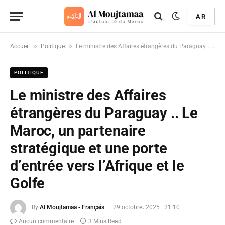
AR
»
»
Accueil
Politique
Le ministre des Affaires étrangères du Paraguay .. Le Maroc, un partenaire stratégique et une porte d’entrée vers l’Afrique et le Golfe
POLITIQUE
Le ministre des Affaires
étrangères du Paraguay .. Le
Maroc, un partenaire
stratégique et une porte
d’entrée vers l’Afrique et le
Golfe
By
Al Moujtamaa - Français
29 octobre، 2025 | 21:10
Aucun commentaire
3 Mins Read