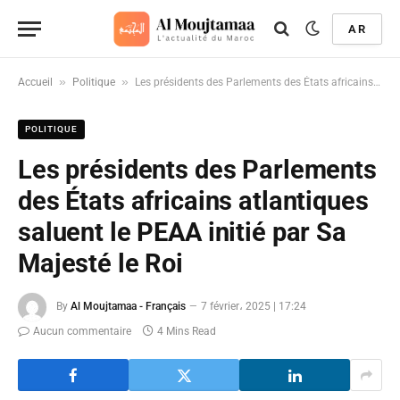
AR
»
»
Accueil
Politique
Les présidents des Parlements des États africains atlantiques saluent le PEAA initié par Sa Majesté le Roi
POLITIQUE
Les présidents des Parlements
des États africains atlantiques
saluent le PEAA initié par Sa
Majesté le Roi
By
Al Moujtamaa - Français
7 février، 2025 | 17:24
Aucun commentaire
4 Mins Read