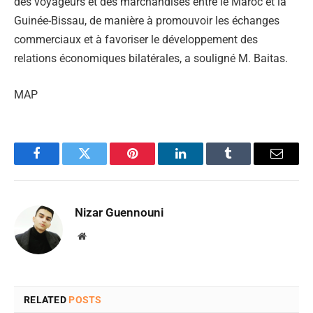
des voyageurs et des marchandises entre le Maroc et la
Guinée-Bissau, de manière à promouvoir les échanges
commerciaux et à favoriser le développement des
relations économiques bilatérales, a souligné M. Baitas.
MAP
Facebook
Twitter
Pinterest
LinkedIn
Tumblr
Email
Nizar Guennouni
Website
RELATED
POSTS