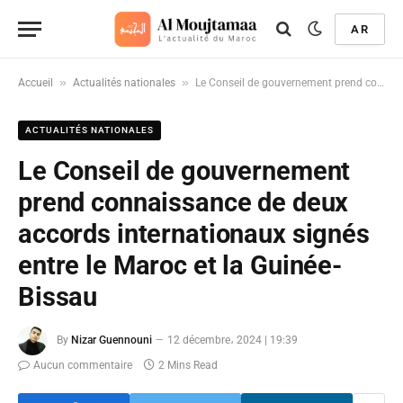
AR
»
»
Accueil
Actualités nationales
Le Conseil de gouvernement prend connaissance de deux accords internationaux signés entre le Maroc et la Guinée-Bissau
ACTUALITÉS NATIONALES
Le Conseil de gouvernement
prend connaissance de deux
accords internationaux signés
entre le Maroc et la Guinée-
Bissau
By
Nizar Guennouni
12 décembre، 2024 | 19:39
Aucun commentaire
2 Mins Read