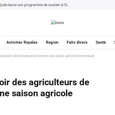
La Fondation Bayt Mal Al-Quds lance son programme de soutien à l’éducation à Jérusalem pour 2026
Activités Royales
Region
Faits divers
Santé
agriculteurs de Kerdane et annoncent une saison agricole prometteuse
poir des agriculteurs de
ne saison agricole