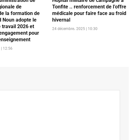
dministration de
Hôpital militaire de campagne à
gionale de
Tonfite .. renforcement de l’offre
 de la formation de
médicale pour faire face au froid
 Noun adopte le
hivernal
travail 2026 et
24 décembre، 2025 | 10:30
 engagement pour
l’enseignement
| 12:56