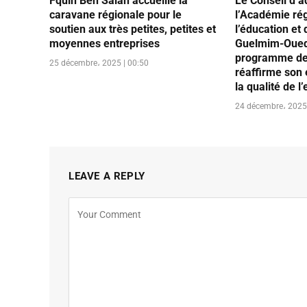
Fquih Ben Salah accueille la
Le Conseil d’a
caravane régionale pour le
l’Académie ré
soutien aux très petites, petites et
l’éducation et
moyennes entreprises
Guelmim-Oued
programme de 
25 décembre، 2025 | 00:50
réaffirme son
la qualité de 
24 décembre، 2025 
LEAVE A REPLY