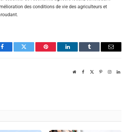
amélioration des conditions de vie des agriculteurs et
aroudant.
Facebook
Twitter
Pinterest
LinkedIn
Tumblr
Email
Website
Facebook
X
Pinterest
Instagram
Linked
(Twitter)