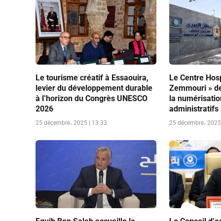
Le tourisme créatif à Essaouira,
Le Centre Hosp
levier du développement durable
Zemmouri » de
à l’horizon du Congrès UNESCO
la numérisati
2026
administratifs
25 décembre، 2025 | 13:33
25 décembre، 2025 