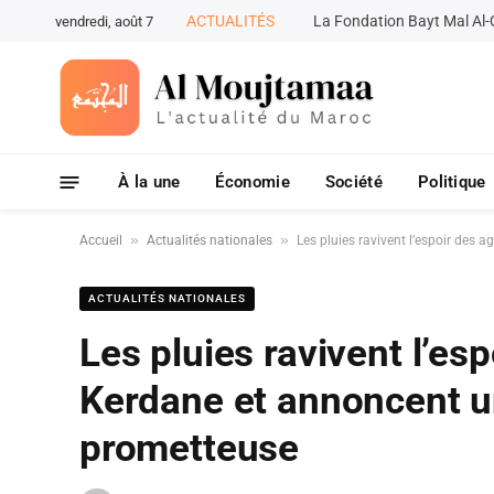
ACTUALITÉS
vendredi, août 7
À la une
Économie
Société
Politique
»
»
Accueil
Actualités nationales
Les pluies ravivent l’espoir des 
ACTUALITÉS NATIONALES
Les pluies ravivent l’es
Kerdane et annoncent u
prometteuse