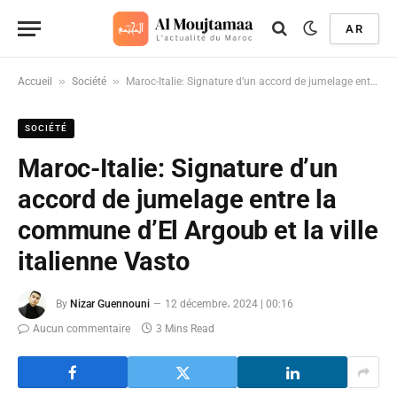
AR
»
»
Accueil
Société
Maroc-Italie: Signature d’un accord de jumelage entre la commune d’El Argoub et la ville italienne Vasto
SOCIÉTÉ
Maroc-Italie: Signature d’un
accord de jumelage entre la
commune d’El Argoub et la ville
italienne Vasto
By
Nizar Guennouni
12 décembre، 2024 | 00:16
Aucun commentaire
3 Mins Read