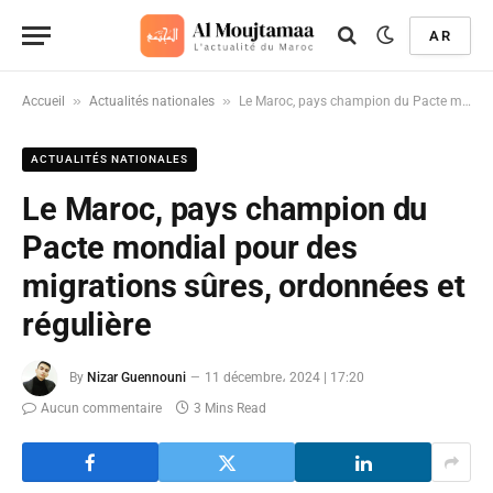
AR
»
»
Accueil
Actualités nationales
Le Maroc, pays champion du Pacte mondial pour des migrations sûres, ordonnées et régulière
ACTUALITÉS NATIONALES
Le Maroc, pays champion du
Pacte mondial pour des
migrations sûres, ordonnées et
régulière
By
Nizar Guennouni
11 décembre، 2024 | 17:20
Aucun commentaire
3 Mins Read