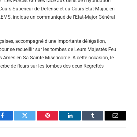
 “Les Forces Armées face aux défis de l’hybridation
u Cours Supérieur de Défense et du Cours Etat-Major, en
CREMS, indique un communiqué de l’Etat-Major Général
ançaises, accompagné d’une importante délégation,
r se recueillir sur les tombes de Leurs Majestés Feu
 Âmes en Sa Sainte Miséricorde. A cette occasion, le
erbe de fleurs sur les tombes des deux Regrettés
Facebook
Twitter
Pinterest
LinkedIn
Tumblr
Email