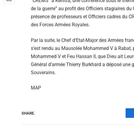
“CREMS” à Kénitra, une conférence sous le thème
de la guerre” au profit des Officiers stagiaires d
présence de professeurs et Officiers cadres du 
des Forces Armées Royales.
Par la suite, le Chef d’Etat-Major des Armées fr
s’est rendu au Mausolée Mohammed V à Rabat, pou
Mohammed V et Feu Hassan II, que Dieu ait Leurs
Général d’armée Thierry Burkhard a déposé une g
Souverains.
MAP
SHARE.