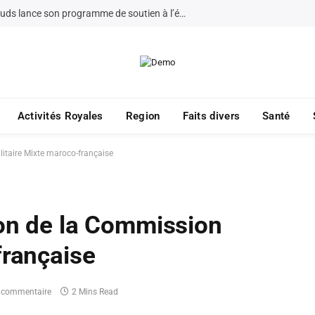
La Fondation Bayt Mal Al-Quds lance son programme de soutien à l’éducation à Jérusalem pour 2026
Activités Royales
Region
Faits divers
Santé
litaire Mixte maroco-française
ion de la Commission
française
 commentaire
2 Mins Read