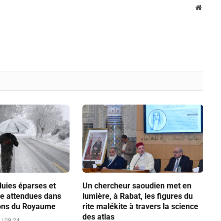
Websit
luies éparses et
Un chercheur saoudien met en
ge attendues dans
lumière, à Rabat, les figures du
ions du Royaume
rite malékite à travers la science
des atlas
| 09:24