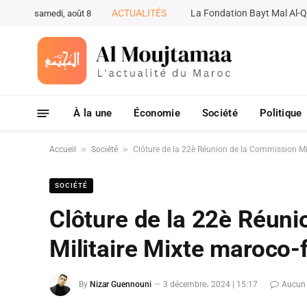
ACTUALITÉS
samedi, août 8
À la une
Économie
Société
Politique
»
»
Accueil
Société
Clôture de la 22è Réunion de la Commission Mi
SOCIÉTÉ
Clôture de la 22è Réun
Militaire Mixte maroco-
By
Nizar Guennouni
3 décembre، 2024 | 15:17
Aucun