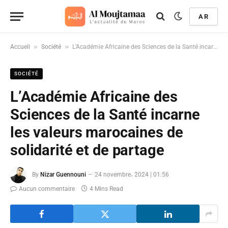
AR
»
»
Accueil
Société
L’Académie Africaine des Sciences de la Santé incarne les valeurs marocaines de solidarité et de partage
SOCIÉTÉ
L’Académie Africaine des
Sciences de la Santé incarne
les valeurs marocaines de
solidarité et de partage
By
Nizar Guennouni
24 novembre، 2024 | 01:56
Aucun commentaire
4 Mins Read