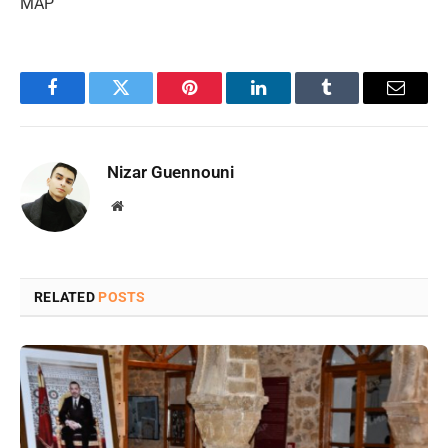
MAP
Facebook
Twitter
Pinterest
LinkedIn
Tumblr
Email
Nizar Guennouni
Website
RELATED
POSTS