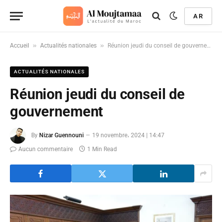
AR
»
»
Accueil
Actualités nationales
Réunion jeudi du conseil de gouvernement
ACTUALITÉS NATIONALES
Réunion jeudi du conseil de
gouvernement
By
Nizar Guennouni
19 novembre، 2024 | 14:47
Aucun commentaire
1 Min Read