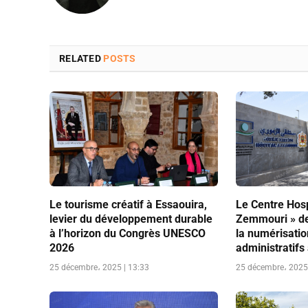
RELATED
POSTS
Le tourisme créatif à Essaouira,
Le Centre Hosp
levier du développement durable
Zemmouri » de
à l’horizon du Congrès UNESCO
la numérisati
2026
administratifs
25 décembre، 2025 | 13:33
25 décembre، 2025 