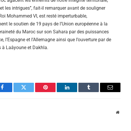
aroc agacent les ennemis de notre intégrité territoriale,
 les intrigues’’, fait-il remarquer avant de souligner
 Roi Mohammed VI, est resté imperturbable,
nt le soutien de 19 pays de l’Union européenne à la
eraineté du Maroc sur son Sahara par des puissances
ce, l’Espagne et l’Allemagne ainsi que l’ouverture par de
 à Laâyoune et Dakhla.
Facebook
Twitter
Pinterest
LinkedIn
Tumblr
Email
Websit