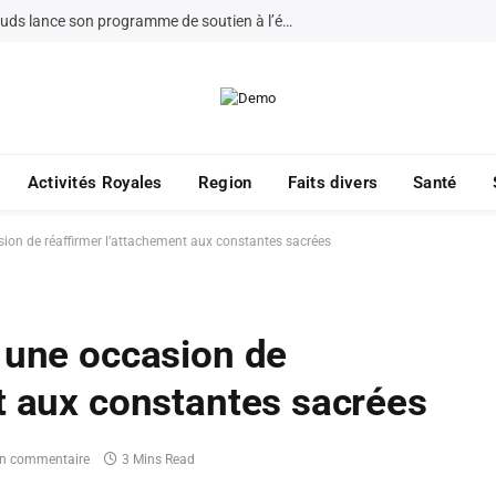
La Fondation Bayt Mal Al-Quds lance son programme de soutien à l’éducation à Jérusalem pour 2026
Activités Royales
Region
Faits divers
Santé
sion de réaffirmer l’attachement aux constantes sacrées
 une occasion de
t aux constantes sacrées
n commentaire
3 Mins Read