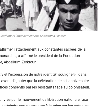
Réaffirmer L’attachement Aux Constantes Sacrées
affirmer l’attachement aux constantes sacrées de la
la monarchie, a affirmé le président de la Fondation
e, Abdelkrim Zerktouni.
v et l’expression de notre identité’’, souligne-t-il dans
avant d’ajouter que la célébration de cet anniversaire
ices consentis par les résistants face au colonisateur.
s livrée par le mouvement de libération nationale face
ur atteindre son paroxysme à la prise par les autorités