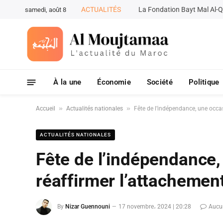
ACTUALITÉS
samedi, août 8
À la une
Économie
Société
Politique
»
»
Accueil
Actualités nationales
Fête de l’indépendance, une occa
ACTUALITÉS NATIONALES
Fête de l’indépendance,
réaffirmer l’attachemen
By
Nizar Guennouni
17 novembre، 2024 | 20:28
Aucu