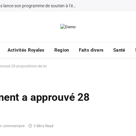
La Fondation Bayt Mal Al-Quds lance son programme de soutien à l’éducation à Jérusalem pour 2026
Activités Royales
Region
Faits divers
Santé
prouvé 28 propositions de loi
ement a approuvé 28
n commentaire
3 Mins Read