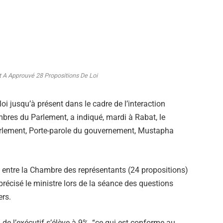
 A Approuvé 28 Propositions De Loi
i jusqu’à présent dans le cadre de l’interaction
ambres du Parlement, a indiqué, mardi à Rabat, le
arlement, Porte-parole du gouvernement, Mustapha
s entre la Chambre des représentants (24 propositions)
précisé le ministre lors de la séance des questions
rs.
n de l’exécutif s’élève à 9%, “ce qui est conforme au