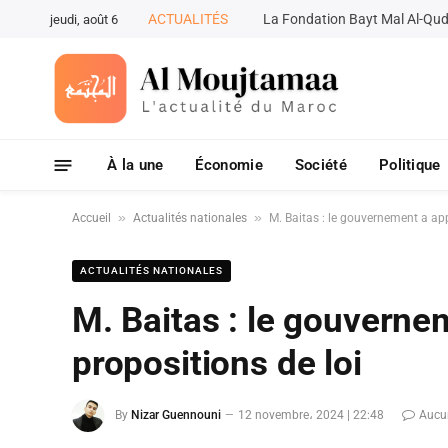
ACTUALITÉS
jeudi, août 6
À la une
Économie
Société
Politique
»
»
Accueil
Actualités nationales
M. Baitas : le gouvernement a ap
ACTUALITÉS NATIONALES
M. Baitas : le gouvern
propositions de loi
By
Nizar Guennouni
12 novembre، 2024 | 22:48
Aucu