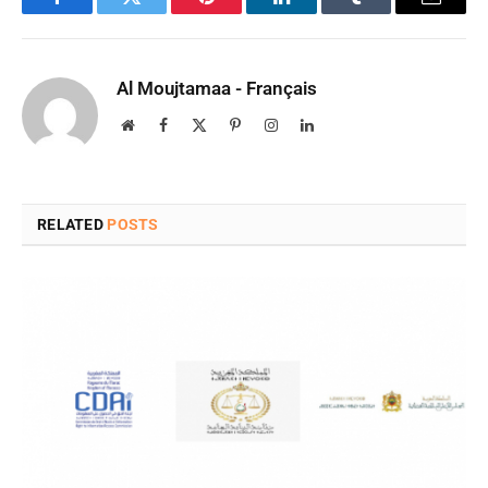
Facebook
Twitter
Pinterest
LinkedIn
Tumblr
Email
Al Moujtamaa - Français
Website
Facebook
X
Pinterest
Instagram
LinkedIn
(Twitter)
RELATED
POSTS