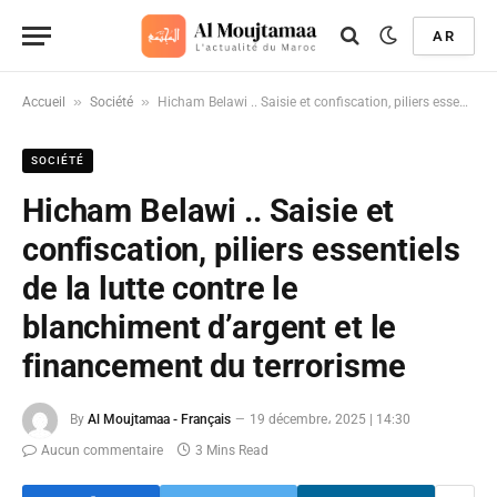
AR
»
»
Accueil
Société
Hicham Belawi .. Saisie et confiscation, piliers essentiels de la lutte contre le blanchiment d’argent et le financement du terrorisme
SOCIÉTÉ
Hicham Belawi .. Saisie et
confiscation, piliers essentiels
de la lutte contre le
blanchiment d’argent et le
financement du terrorisme
By
Al Moujtamaa - Français
19 décembre، 2025 | 14:30
Aucun commentaire
3 Mins Read