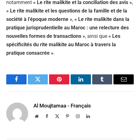
notamment
« Le rite malikite et la conciliation des avis »
,
« Le rite malikite et les questions de la famille et de la
société à l’époque moderne »
,
« Le rite malikite dans la
pratique jurisprudentielle au Maroc : une relecture des
nouvelles formes de transactions »
, ainsi que
« Les
spécificités du rite malikite au Maroc à travers la
pratique consacrée »
.
Facebook
Twitter
Pinterest
LinkedIn
Tumblr
Email
Al Moujtamaa - Français
Website
Facebook
X
Pinterest
Instagram
LinkedIn
(Twitter)