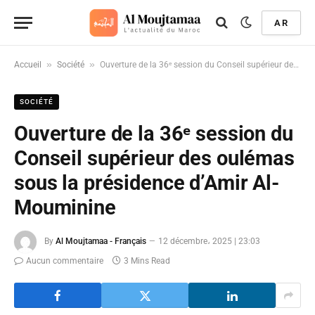
AR
»
»
Accueil
Société
Ouverture de la 36ᵉ session du Conseil supérieur des oulémas sous la présidence d’Amir Al-Mouminine
SOCIÉTÉ
Ouverture de la 36ᵉ session du
Conseil supérieur des oulémas
sous la présidence d’Amir Al-
Mouminine
By
Al Moujtamaa - Français
12 décembre، 2025 | 23:03
Aucun commentaire
3 Mins Read