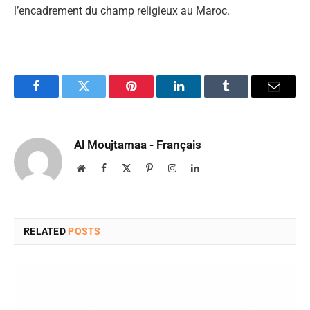
l’encadrement du champ religieux au Maroc.
Facebook
Twitter
Pinterest
LinkedIn
Tumblr
Email
Al Moujtamaa - Français
Website
Facebook
X
Pinterest
Instagram
LinkedIn
(Twitter)
RELATED
POSTS