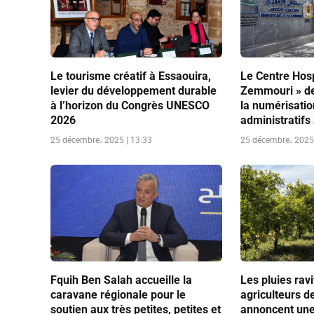
Le tourisme créatif à Essaouira,
Le Centre Hosp
levier du développement durable
Zemmouri » de
à l’horizon du Congrès UNESCO
la numérisati
2026
administratifs
25 décembre، 2025 | 13:33
25 décembre، 2025 
Fquih Ben Salah accueille la
Les pluies ravi
caravane régionale pour le
agriculteurs d
soutien aux très petites, petites et
annoncent une