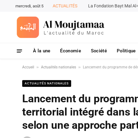
ACTUALITÉS
mercredi, août 5
À la une
Économie
Société
Politique
»
»
Accueil
Actualités nationales
Lancement du programme de dével
ACTUALITÉS NATIONALES
Lancement du program
territorial intégré dans
selon une approche part