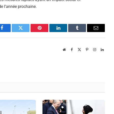
de l’année prochaine.
Facebook
Twitter
Pinterest
LinkedIn
Tumblr
Email
Website
Facebook
X
Pinterest
Instagram
Linked
(Twitter)