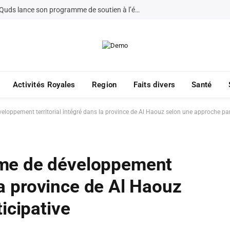
La Fondation Bayt Mal Al-Quds lance son programme de soutien à l’éducation à Jérusalem pour 2026
Activités Royales
Region
Faits divers
Santé
oppement territorial intégré dans la province de Al Haouz selon une approche par
me de développement
 la province de Al Haouz
icipative