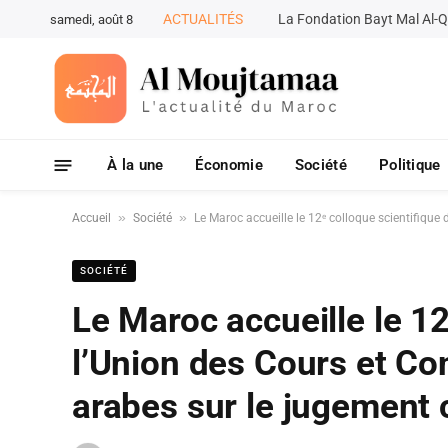
ACTUALITÉS
samedi, août 8
À la une
Économie
Société
Politique
»
»
Accueil
Société
Le Maroc accueille le 12ᵉ colloque scientifique
SOCIÉTÉ
Le Maroc accueille le 12
l’Union des Cours et Con
arabes sur le jugement 