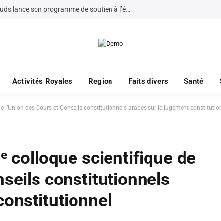
La Fondation Bayt Mal Al-Quds lance son programme de soutien à l’éducation à Jérusalem pour 2026
Activités Royales
Region
Faits divers
Santé
 de l’Union des Cours et Conseils constitutionnels arabes sur le jugement constitutio
ᵉ colloque scientifique de
seils constitutionnels
constitutionnel