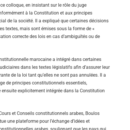
e colloque, en insistant sur le rôle du juge
conformément à la Constitution et aux principes
al de la société. Il a expliqué que certaines décisions
les textes, mais sont émises sous la forme de «
cation correcte des lois en cas d’ambiguïtés ou de
stitutionnelle marocaine a intégré dans certaines
judiciaires dans les textes législatifs afin d’assurer leur
rante de la loi tant qu’elles ne sont pas annulées. Il a
age de principes constitutionnels essentiels,
ensuite explicitement intégrée dans la Constitution
 Cours et Conseils constitutionnels arabes, Boulos
tue une plateforme pour l’échange d’idées et
constitutionnelles arabes, soulignant que les pays qui