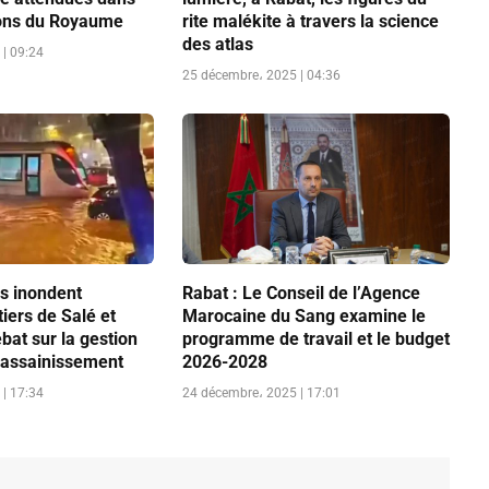
ions du Royaume
rite malékite à travers la science
des atlas
| 09:24
25 décembre، 2025 | 04:36
es inondent
Rabat : Le Conseil de l’Agence
tiers de Salé et
Marocaine du Sang examine le
ébat sur la gestion
programme de travail et le budget
’assainissement
2026-2028
| 17:34
24 décembre، 2025 | 17:01