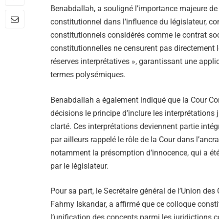
Benabdallah, a souligné l’importance majeure de c
constitutionnel dans l’influence du législateur, 
constitutionnels considérés comme le contrat soci
constitutionnelles ne censurent pas directement 
réserves interprétatives », garantissant une appli
termes polysémiques.
Benabdallah a également indiqué que la Cour Con
décisions le principe d’inclure les interprétations 
clarté. Ces interprétations deviennent partie intég
par ailleurs rappelé le rôle de la Cour dans l’ancr
notamment la présomption d’innocence, qui a été 
par le législateur.
Pour sa part, le Secrétaire général de l’Union des
Fahmy Iskandar, a affirmé que ce colloque consti
l’unification des concepts parmi les juridictions 