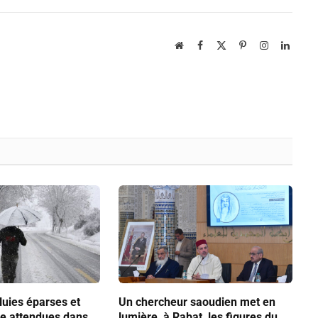
Website
Facebook
X
Pinterest
Instagram
Linked
(Twitter)
luies éparses et
Un chercheur saoudien met en
ge attendues dans
lumière, à Rabat, les figures du