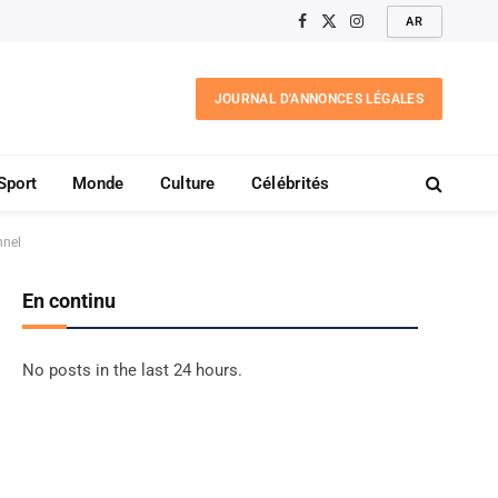
AR
Facebook
X
Instagram
(Twitter)
JOURNAL D'ANNONCES LÉGALES
Sport
Monde
Culture
Célébrités
nnel
En continu
No posts in the last 24 hours.