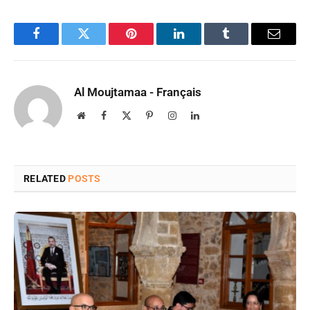
Facebook
Twitter
Pinterest
LinkedIn
Tumblr
Email
Al Moujtamaa - Français
Website
Facebook
X
Pinterest
Instagram
LinkedIn
(Twitter)
RELATED
POSTS