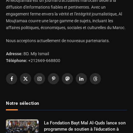
Al Moujtamaa est un journal d'actualités marocain dédié à la
diffusion d'informations fiables et pertinentes. Avec un
engagement ferme envers la vérité et l'intégrité journalistique, Al
Moujtamaa couvre une large gamme de sujets, incluant les
affaires politiques, économiques, sociales et culturelles du Maroc.
Nous acceptons actuellement de nouveaux partenariats.
Adresse:
BD. Mly Ismail
Téléphone:
+212669-668800
Facebook
X
Instagram
Pinterest
Mastodon
LinkedIn
Threads
(Twitter)
Notre sélection
La Fondation Bayt Mal Al-Quds lance son
programme de soutien à l’éducation à