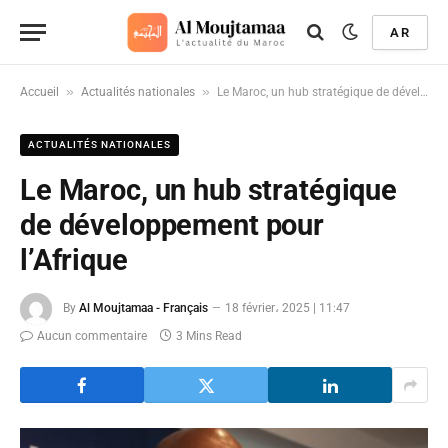
AR
»
»
Accueil
Actualités nationales
Le Maroc, un hub stratégique de développement pour l’Afrique
ACTUALITÉS NATIONALES
Le Maroc, un hub stratégique
de développement pour
l’Afrique
By
Al Moujtamaa - Français
18 février، 2025 | 11:47
Aucun commentaire
3 Mins Read