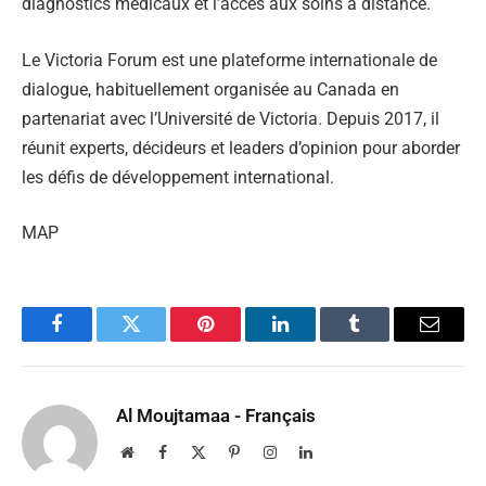
diagnostics médicaux et l’accès aux soins à distance.
Le Victoria Forum est une plateforme internationale de
dialogue, habituellement organisée au Canada en
partenariat avec l’Université de Victoria. Depuis 2017, il
réunit experts, décideurs et leaders d’opinion pour aborder
les défis de développement international.
MAP
Facebook
Twitter
Pinterest
LinkedIn
Tumblr
Email
Al Moujtamaa - Français
Website
Facebook
X
Pinterest
Instagram
LinkedIn
(Twitter)