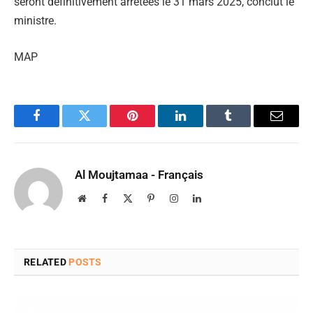
seront définitivement arrêtées le 31 mars 2025, conclut le
ministre.
MAP
Facebook
Twitter
Pinterest
LinkedIn
Tumblr
Email
Al Moujtamaa - Français
Website
Facebook
X
Pinterest
Instagram
LinkedIn
(Twitter)
RELATED
POSTS