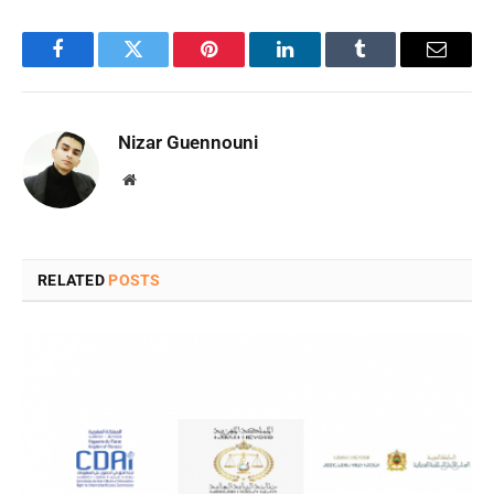
Facebook
Twitter
Pinterest
LinkedIn
Tumblr
Email
Nizar Guennouni
Website
RELATED
POSTS