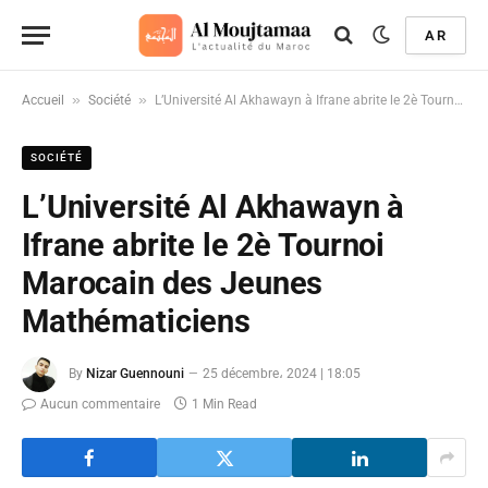
AR
»
»
Accueil
Société
L’Université Al Akhawayn à Ifrane abrite le 2è Tournoi Marocain des Jeunes Mathématiciens
SOCIÉTÉ
L’Université Al Akhawayn à
Ifrane abrite le 2è Tournoi
Marocain des Jeunes
Mathématiciens
By
Nizar Guennouni
25 décembre، 2024 | 18:05
Aucun commentaire
1 Min Read