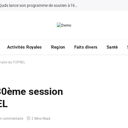
La Fondation Bayt Mal Al-Quds lance son programme de soutien à l’éducation à Jérusalem pour 2026
Activités Royales
Region
Faits divers
Santé
inaire du FOPREL
 30ème session
EL
n commentaire
2 Mins Read