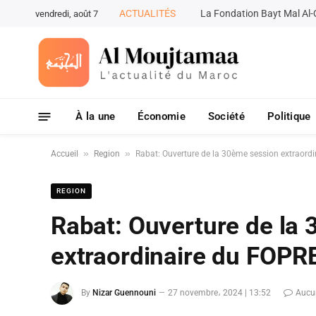
ACTUALITÉS
vendredi, août 7
À la une
Économie
Société
Politique
»
»
Accueil
Region
Rabat: Ouverture de la 30ème session extraord
REGION
Rabat: Ouverture de la
extraordinaire du FOPR
By
Nizar Guennouni
27 novembre، 2024 | 13:52
Aucu