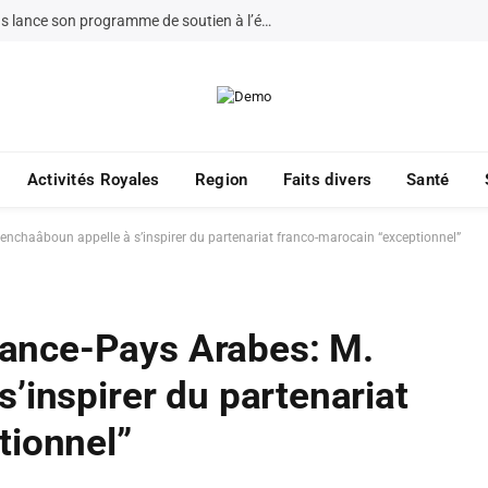
La Fondation Bayt Mal Al-Quds lance son programme de soutien à l’éducation à Jérusalem pour 2026
Activités Royales
Region
Faits divers
Santé
chaâboun appelle à s’inspirer du partenariat franco-marocain “exceptionnel”
ance-Pays Arabes: M.
’inspirer du partenariat
tionnel”