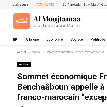
ACTUALITÉS
jeudi, août 6
À la une
Économie
Société
Politique
»
»
Accueil
Monde
Sommet économique France-Pays Arabes: M. Ben
MONDE
Sommet économique Fr
Benchaâboun appelle à s
franco-marocain “excep