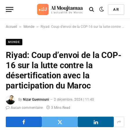
AR
»
»
Accueil
Monde
Riyad: Coup d’envoi de la COP-16 sur la lutte contre la désertification avec la participation du Maroc
MONDE
Riyad: Coup d’envoi de la COP-
16 sur la lutte contre la
désertification avec la
participation du Maroc
By
Nizar Guennouni
2 décembre، 2024 | 11:40
Aucun commentaire
3 Mins Read