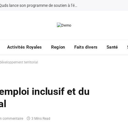
La Fondation Bayt Mal Al-Quds lance son programme de soutien à l’éducation à Jérusalem pour 2026
Activités Royales
Region
Faits divers
Santé
u développement territorial
’emploi inclusif et du
al
n commentaire
3 Mins Read