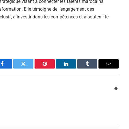
tratégique visant à connecter les talents marocains
ansformation. Elle témoigne de l’engagement des
clusif, à investir dans les compétences et à soutenir le
Facebook
Twitter
Pinterest
LinkedIn
Tumblr
Email
Websit