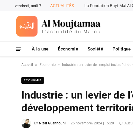
ACTUALITÉS
vendredi, août 7
À la une
Économie
Société
Politique
»
»
Accueil
Économie
Industrie : un levier de l’emploi inclusif et d
ÉCONOMIE
Industrie : un levier de l
développement territori
By
Nizar Guennouni
26 novembre، 2024 | 15:20
Aucu