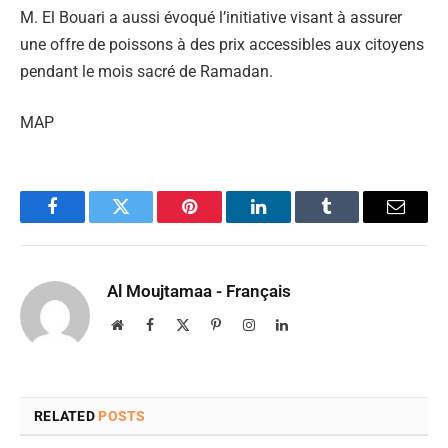
M. El Bouari a aussi évoqué l’initiative visant à assurer
une offre de poissons à des prix accessibles aux citoyens
pendant le mois sacré de Ramadan.
MAP
Facebook
Twitter
Pinterest
LinkedIn
Tumblr
Email
Al Moujtamaa - Français
Website
Facebook
X
Pinterest
Instagram
LinkedIn
(Twitter)
RELATED
POSTS