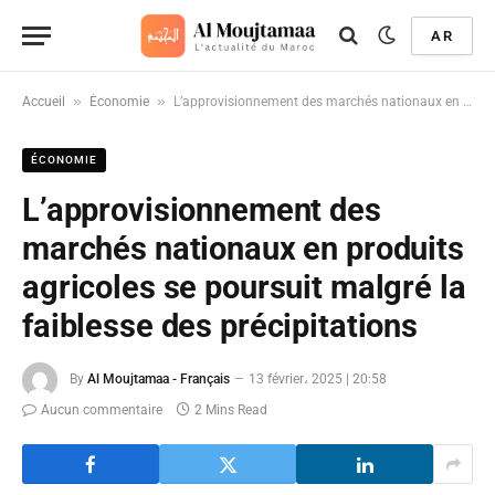
AR
»
»
Accueil
Économie
L’approvisionnement des marchés nationaux en produits agricoles se poursuit malgré la faiblesse des précipitations
ÉCONOMIE
L’approvisionnement des
marchés nationaux en produits
agricoles se poursuit malgré la
faiblesse des précipitations
By
Al Moujtamaa - Français
13 février، 2025 | 20:58
Aucun commentaire
2 Mins Read