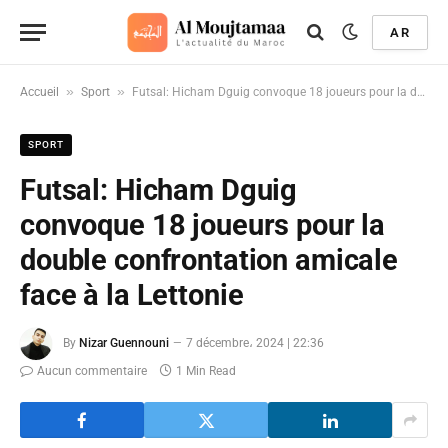
AR
»
»
Accueil
Sport
Futsal: Hicham Dguig convoque 18 joueurs pour la double confrontation amicale face à la Lettonie
SPORT
Futsal: Hicham Dguig
convoque 18 joueurs pour la
double confrontation amicale
face à la Lettonie
By
Nizar Guennouni
7 décembre، 2024 | 22:36
Aucun commentaire
1 Min Read