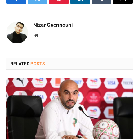
Facebook
Twitter
Pinterest
LinkedIn
Tumblr
Email
Nizar Guennouni
Website
RELATED
POSTS