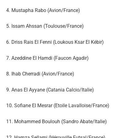
4. Mustapha Rabo (Avion/France)
5. Issam Ahssan (Toulouse/France)
6. Driss Rais El Fenni (Loukous Ksar El Kébir)
7. Azeddine El Hamdi (Faucon Agadir)
8. Ihab Cherradi (Avion/France)
9. Anas El Ayyane (Catania Calcio/Italie)
10. Sofiane El Mesrar (Etoile Lavalloise/France)
11. Mohammed Boulouh (Sandro Abate/Italie)
12. Hamza Sellami (Hérouville Futsal/France)