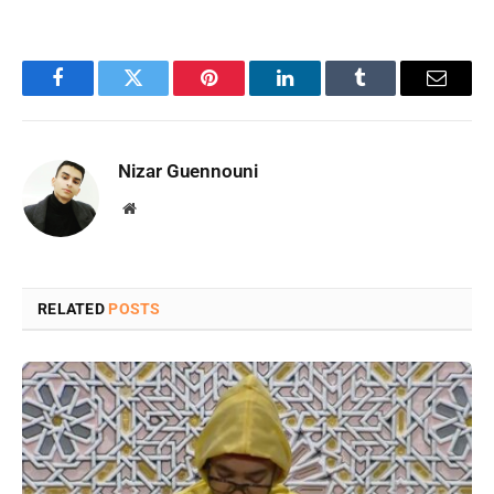
Facebook
Twitter
Pinterest
LinkedIn
Tumblr
Email
Nizar Guennouni
Website
RELATED
POSTS