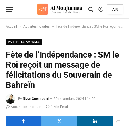
AR
»
»
Accueil
Activités Royales
Fête de l’Indépendance : SM le Roi reçoit un message de félicitations du Souverain de Bahreïn
ACTIVITÉS ROYALES
Fête de l’Indépendance : SM le
Roi reçoit un message de
félicitations du Souverain de
Bahreïn
By
Nizar Guennouni
20 novembre، 2024 | 14:06
Aucun commentaire
1 Min Read