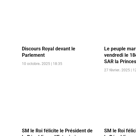
Discours Royal devant le
Le peuple mar
Parlement
vendredi le 18
SAR la Princes
10 octobre، 2025 | 18:35
27 février، 2025 | 1
SM le Roi félicite le Président de
SM le Roi félic