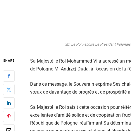
Sm Le Roi Félicite Le Président Polonai
Sa Majesté le Roi Mohammed VI a adressé un mess
SHARE
de Pologne M. Andrzej Duda, à l’occasion de la f
Dans ce message, le Souverain exprime Ses chale
vœux de davantage de progrès et de prospérité a
Sa Majesté le Roi saisit cette occasion pour réi
excellentes d’amitié solide et de coopération fr
République de Pologne, réaffirmant Sa déterminat
polonais pour renforcer ces relations et étendre