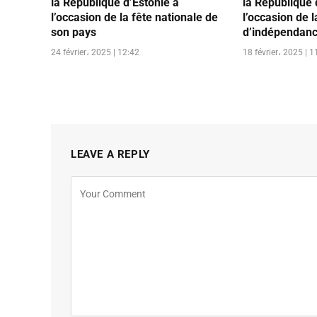
la République d’Estonie à
la République
l’occasion de la fête nationale de
l’occasion de l
son pays
d’indépendanc
24 février، 2025 | 12:42
18 février، 2025 | 1
LEAVE A REPLY