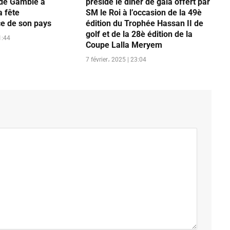
 de Gambie à
préside le dîner de gala offert par
a fête
SM le Roi à l’occasion de la 49è
e de son pays
édition du Trophée Hassan II de
golf et de la 28è édition de la
1:44
Coupe Lalla Meryem
7 février، 2025 | 23:04