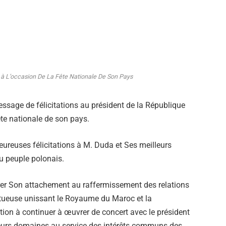
s à L’occasion De La Fête Nationale De Son Pays
age de félicitations au président de la République
ête nationale de son pays.
ureuses félicitations à M. Duda et Ses meilleurs
u peuple polonais.
térer Son attachement au raffermissement des relations
uctueuse unissant le Royaume du Maroc et la
ion à continuer à œuvrer de concert avec le président
 leurs domaines au service des intérêts communs des