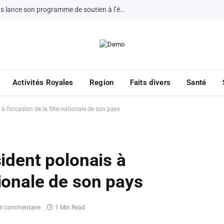
La Fondation Bayt Mal Al-Quds lance son programme de soutien à l’éducation à Jérusalem pour 2026
Activités Royales
Region
Faits divers
Santé
s à l’occasion de la fête nationale de son pays
sident polonais à
tionale de son pays
n commentaire
1 Min Read