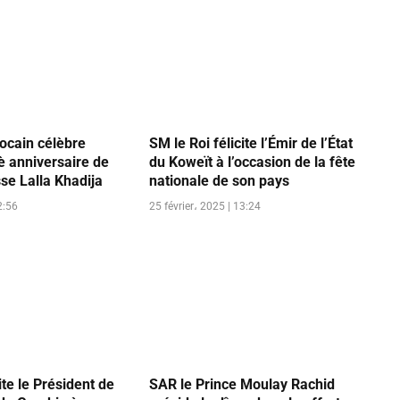
ocain célèbre
SM le Roi félicite l’Émir de l’État
è anniversaire de
du Koweït à l’occasion de la fête
se Lalla Khadija
nationale de son pays
2:56
25 février، 2025 | 13:24
ite le Président de
SAR le Prince Moulay Rachid