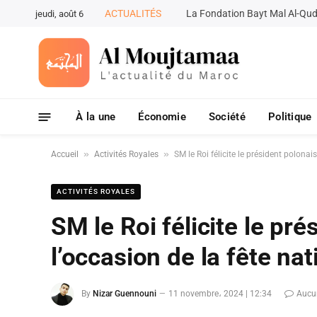
ACTUALITÉS
jeudi, août 6
À la une
Économie
Société
Politique
»
»
Accueil
Activités Royales
SM le Roi félicite le président polonai
ACTIVITÉS ROYALES
SM le Roi félicite le pré
l’occasion de la fête na
By
Nizar Guennouni
11 novembre، 2024 | 12:34
Aucu