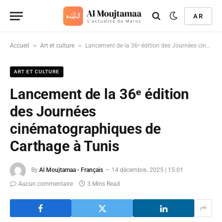
AR
»
»
Accueil
Art et culture
Lancement de la 36ᵉ édition des Journées cinématographiques de Carthage à Tunis
ART ET CULTURE
Lancement de la 36ᵉ édition
des Journées
cinématographiques de
Carthage à Tunis
By
Al Moujtamaa - Français
14 décembre، 2025 | 15:01
Aucun commentaire
3 Mins Read