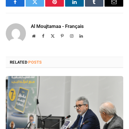
Facebook
Twitter
Pinterest
LinkedIn
Tumblr
Email
Al Moujtamaa - Français
Website
Facebook
X
Pinterest
Instagram
LinkedIn
(Twitter)
RELATED
POSTS