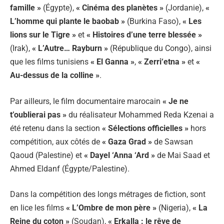
famille »
(Égypte),
« Cinéma des planètes »
(Jordanie),
«
L’homme qui plante le baobab »
(Burkina Faso),
« Les
lions sur le Tigre »
et
« Histoires d’une terre blessée »
(Irak),
« L’Autre… Rayburn »
(République du Congo), ainsi
que les films tunisiens
« El Ganna »
,
« Zerri‘etna »
et
«
Au-dessus de la colline »
.
Par ailleurs, le film documentaire marocain
« Je ne
t’oublierai pas »
du réalisateur Mohammed Reda Kzenai a
été retenu dans la section
« Sélections officielles »
hors
compétition, aux côtés de
« Gaza Grad »
de Sawsan
Qaoud (Palestine) et
« Dayel ‘Anna ‘Ard »
de Mai Saad et
Ahmed Eldanf (Égypte/Palestine).
Dans la compétition des longs métrages de fiction, sont
en lice les films
« L’Ombre de mon père »
(Nigeria),
« La
Reine du coton »
(Soudan),
« Erkalla : le rêve de