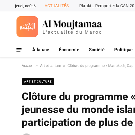
ACTUALITÉS
jeudi, août 6
À la une
Économie
Société
Politique
»
»
Accueil
Art et culture
Clôture du programme « Marrakech, Capita
ART ET CULTURE
Clôture du programme «
jeunesse du monde isla
participation de plus de