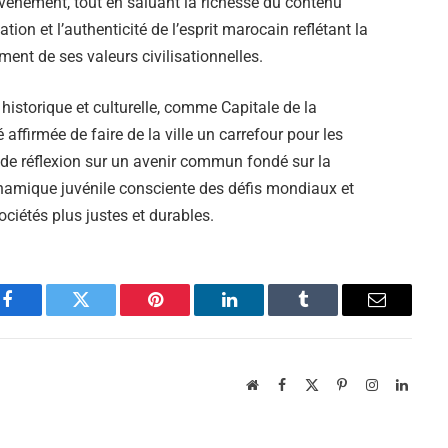
nement, tout en saluant la richesse du contenu
tion et l’authenticité de l’esprit marocain reflétant la
ment de ses valeurs civilisationnelles.
historique et culturelle, comme Capitale de la
ffirmée de faire de la ville un carrefour pour les
e de réflexion sur un avenir commun fondé sur la
 dynamique juvénile consciente des défis mondiaux et
ciétés plus justes et durables.
Facebook
Twitter
Pinterest
LinkedIn
Tumblr
Email
Website
Facebook
X
Pinterest
Instagram
Linked
(Twitter)