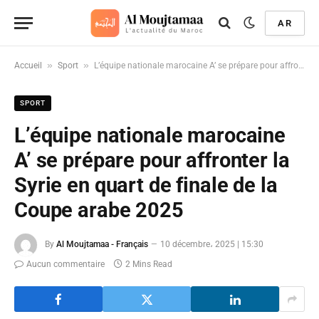
AR
»
»
Accueil
Sport
L’équipe nationale marocaine A’ se prépare pour affronter la Syrie en quart de finale de la Coupe arabe 2025
SPORT
L’équipe nationale marocaine
A’ se prépare pour affronter la
Syrie en quart de finale de la
Coupe arabe 2025
By
Al Moujtamaa - Français
10 décembre، 2025 | 15:30
Aucun commentaire
2 Mins Read