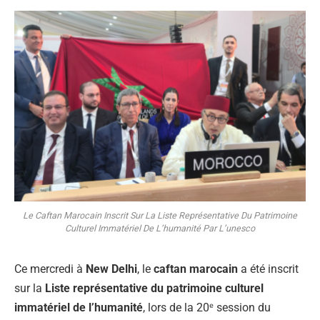
Le Caftan Marocain Inscrit Sur La Liste Représentative Du Patrimoine
Culturel Immatériel De L’humanité Par L’unesco
Ce mercredi à
New Delhi
, le
caftan marocain
a été inscrit
sur la
Liste représentative du patrimoine culturel
immatériel de l’humanité
, lors de la 20ᵉ session du