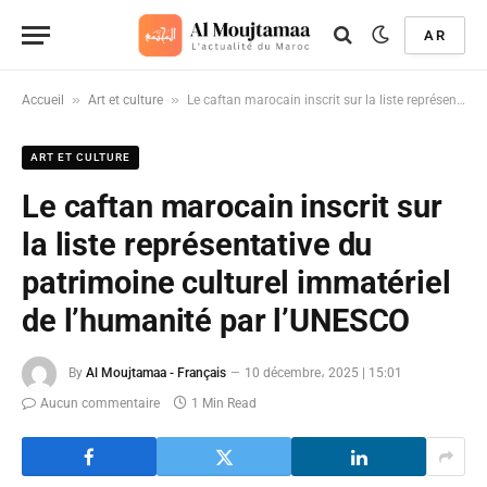
AR
»
»
Accueil
Art et culture
Le caftan marocain inscrit sur la liste représentative du patrimoine culturel immatériel de l’humanité par l’UNESCO
ART ET CULTURE
Le caftan marocain inscrit sur
la liste représentative du
patrimoine culturel immatériel
de l’humanité par l’UNESCO
By
Al Moujtamaa - Français
10 décembre، 2025 | 15:01
Aucun commentaire
1 Min Read