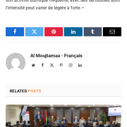
son activité sismique fréquente, avec des secousses dont
l’intensité peut varier de légère à forte.—
Facebook
Twitter
Pinterest
LinkedIn
Tumblr
Email
Al Moujtamaa - Français
Website
Facebook
X
Pinterest
Instagram
LinkedIn
(Twitter)
RELATED
POSTS