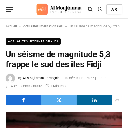
AR
»
»
Accueil
Actualités internationales
Un séisme de magnitude 5,3 frappe le sud des îles Fidji
ACTUALITÉS INTERNATIONALES
Un séisme de magnitude 5,3
frappe le sud des îles Fidji
By
Al Moujtamaa - Français
10 décembre، 2025 | 11:30
Aucun commentaire
1 Min Read