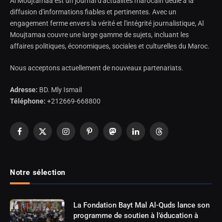
Al Moujtamaa est un journal d'actualités marocain dédié à la
diffusion d'informations fiables et pertinentes. Avec un
engagement ferme envers la vérité et l'intégrité journalistique, Al
Moujtamaa couvre une large gamme de sujets, incluant les
affaires politiques, économiques, sociales et culturelles du Maroc.
Nous acceptons actuellement de nouveaux partenariats.
Adresse:
BD. Mly Ismail
Téléphone:
+212669-668800
Facebook
X
Instagram
Pinterest
Mastodon
LinkedIn
Threads
(Twitter)
Notre sélection
La Fondation Bayt Mal Al-Quds lance son
programme de soutien à l’éducation à