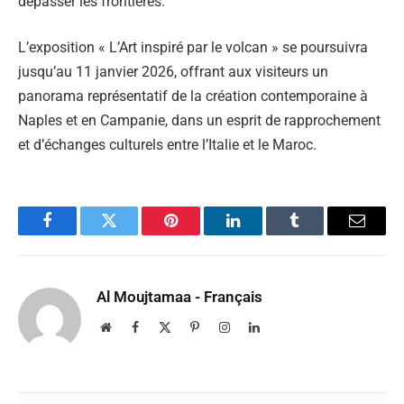
dépasser les frontières.
L’exposition « L’Art inspiré par le volcan » se poursuivra
jusqu’au 11 janvier 2026, offrant aux visiteurs un
panorama représentatif de la création contemporaine à
Naples et en Campanie, dans un esprit de rapprochement
et d’échanges culturels entre l’Italie et le Maroc.
Facebook
Twitter
Pinterest
LinkedIn
Tumblr
Email
Al Moujtamaa - Français
Website
Facebook
X
Pinterest
Instagram
LinkedIn
(Twitter)