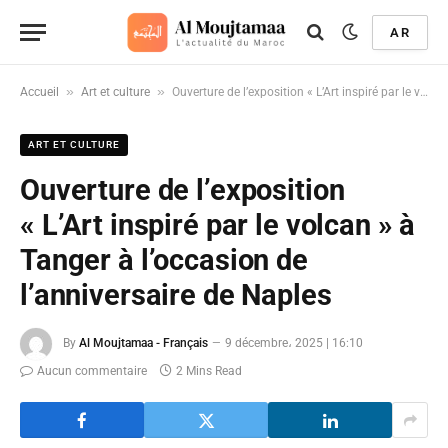
AR
»
»
Accueil
Art et culture
Ouverture de l’exposition « L’Art inspiré par le volcan » à Tanger à l’occasion de l’anniversaire de Naples
ART ET CULTURE
Ouverture de l’exposition
« L’Art inspiré par le volcan » à
Tanger à l’occasion de
l’anniversaire de Naples
By
Al Moujtamaa - Français
9 décembre، 2025 | 16:10
Aucun commentaire
2 Mins Read