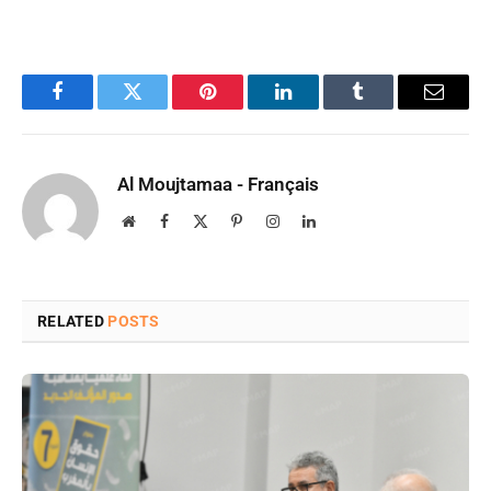
Facebook
Twitter
Pinterest
LinkedIn
Tumblr
Email
Al Moujtamaa - Français
Website
Facebook
X
Pinterest
Instagram
LinkedIn
(Twitter)
RELATED
POSTS