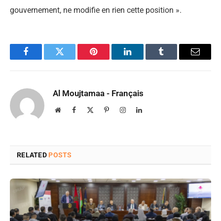
gouvernement, ne modifie en rien cette position ».
Facebook
Twitter
Pinterest
LinkedIn
Tumblr
Email
Al Moujtamaa - Français
Website
Facebook
X
Pinterest
Instagram
LinkedIn
(Twitter)
RELATED
POSTS