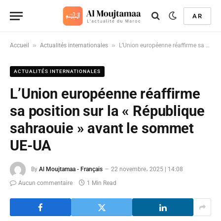
AR
»
»
Accueil
Actualités internationales
L’Union européenne réaffirme sa position sur la « République sahraouie » avant le sommet UE-UA
ACTUALITÉS INTERNATIONALES
L’Union européenne réaffirme
sa position sur la « République
sahraouie » avant le sommet
UE-UA
By
Al Moujtamaa - Français
22 novembre، 2025 | 14:08
Aucun commentaire
1 Min Read