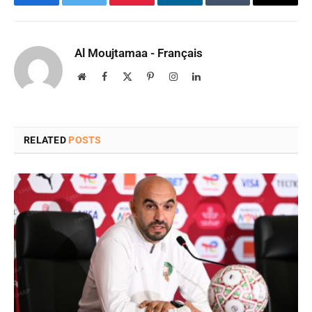
Facebook
Twitter
Pinterest
LinkedIn
Tumblr
Email
Al Moujtamaa - Français
Website
Facebook
X
Pinterest
Instagram
LinkedIn
(Twitter)
RELATED
POSTS