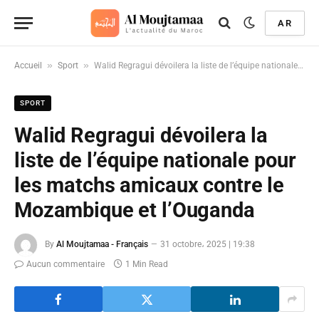
AR
»
»
Accueil
Sport
Walid Regragui dévoilera la liste de l’équipe nationale pour les matchs amicaux contre le Mozambique et l’Ouganda
SPORT
Walid Regragui dévoilera la
liste de l’équipe nationale pour
les matchs amicaux contre le
Mozambique et l’Ouganda
By
Al Moujtamaa - Français
31 octobre، 2025 | 19:38
Aucun commentaire
1 Min Read