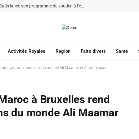
La Fondation Bayt Mal Al-Quds lance son programme de soutien à l’éducation à Jérusalem pour 2026
Activités Royales
Region
Faits divers
Santé
 hommage aux champions du monde Ali Maamar et Anas Tijouart
Maroc à Bruxelles rend
s du monde Ali Maamar