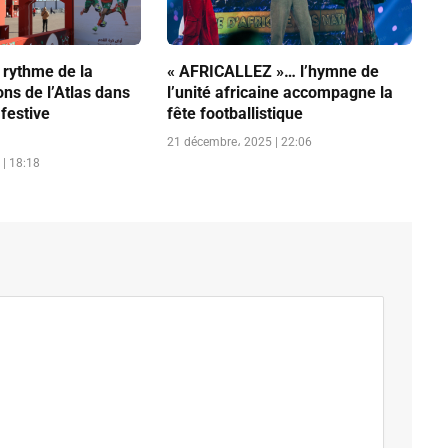
 rythme de la
« AFRICALLEZ »… l’hymne de
ons de l’Atlas dans
l’unité africaine accompagne la
festive
fête footballistique
e
21 décembre، 2025 | 22:06
| 18:18