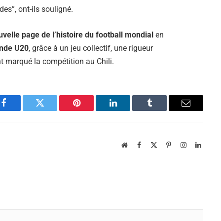
des”, ont-ils souligné.
uvelle page de l’histoire du football mondial
en
nde U20
, grâce à un jeu collectif, une rigueur
t marqué la compétition au Chili.
Facebook
Twitter
Pinterest
LinkedIn
Tumblr
Email
Website
Facebook
X
Pinterest
Instagram
Linked
(Twitter)