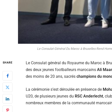
Le Consulat Général Du Maroc à Bruxelles Rend Hom
Le Consulat général du Royaume du Maroc à Bruxe
SHARE
des deux jeunes footballeurs marocains
Ali Maa
des moins de 20 ans, sacrés
champions du mon
La cérémonie s’est déroulée en présence de
Moha
U20, de plusieurs jeunes du
RSC Anderlecht
, clu
nombreux membres de la communauté marocaine 