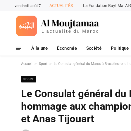
ACTUALITÉS
vendredi, août 7
À la une
Économie
Société
Politique
»
»
Accueil
Sport
Le Consulat général du Maroc à Bruxelles rend
SPORT
Le Consulat général du 
hommage aux champion
et Anas Tijouart