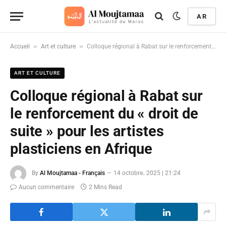
AR
»
»
Accueil
Art et culture
Colloque régional à Rabat sur le renforcement du « droit de suite » pour les artistes plasticiens en Afrique
ART ET CULTURE
Colloque régional à Rabat sur
le renforcement du « droit de
suite » pour les artistes
plasticiens en Afrique
By
Al Moujtamaa - Français
14 octobre، 2025 | 21:24
Aucun commentaire
2 Mins Read