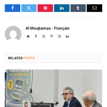
Facebook
Twitter
Pinterest
LinkedIn
Tumblr
Email
Al Moujtamaa - Français
Website
Facebook
X
Pinterest
Instagram
LinkedIn
(Twitter)
RELATED
POSTS