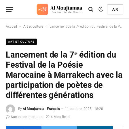
AR
»
»
Accueil
Art et culture
Lancement de la 7ᵉ édition du Festival de la Poésie Marocaine à Marrakech avec la participation de poètes de différentes générations
ART ET CULTURE
Lancement de la 7ᵉ édition du
Festival de la Poésie
Marocaine à Marrakech avec la
participation de poètes de
différentes générations
By
Al Moujtamaa - Français
11 octobre، 2025 | 18:20
Aucun commentaire
4 Mins Read