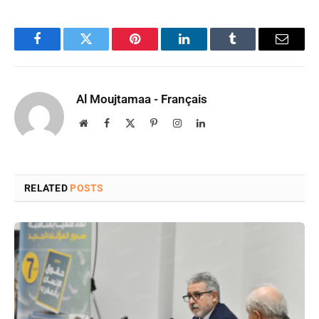
Facebook
Twitter
Pinterest
LinkedIn
Tumblr
Email
Al Moujtamaa - Français
Website
Facebook
X
Pinterest
Instagram
LinkedIn
(Twitter)
RELATED
POSTS