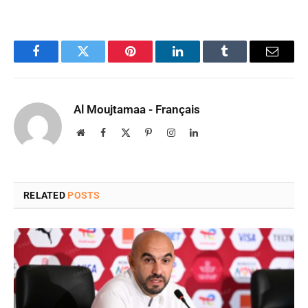
Facebook
Twitter
Pinterest
LinkedIn
Tumblr
Email
Al Moujtamaa - Français
Website
Facebook
X
Pinterest
Instagram
LinkedIn
(Twitter)
RELATED
POSTS