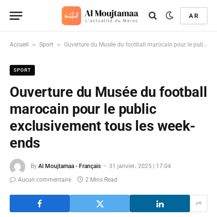
AR
»
»
Accueil
Sport
Ouverture du Musée du football marocain pour le public exclusivement tous les week-ends
SPORT
Ouverture du Musée du football
marocain pour le public
exclusivement tous les week-
ends
By
Al Moujtamaa - Français
31 janvier، 2025 | 17:04
Aucun commentaire
2 Mins Read